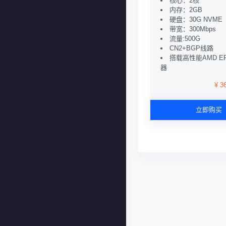
核心：2核
内存：2GB
硬盘：30G NVME
带宽：300Mbps
流量:500G
CN2+BGP线路
搭载高性能AMD E
器
¥ 3
立即购买