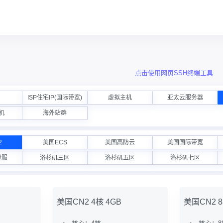
点击使用网页SSH终端工具
ISP住宅IP(国际带宽)
虚拟主机
亚太云服务器
机
海外站群
2
美国ECS
美国高防云
美国国际带宽
量服
洛杉矶三区
洛杉矶五区
洛杉矶七区
美国CN2 4核 4GB
美国CN2 8