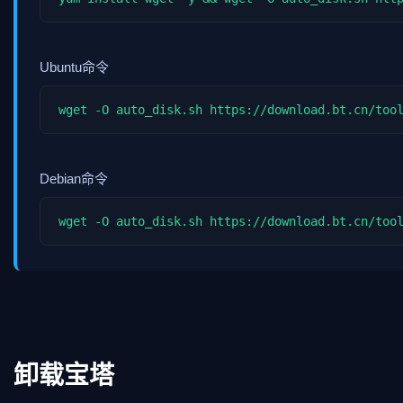
Ubuntu命令
wget -O auto_disk.sh https://download.bt.cn/too
Debian命令
wget -O auto_disk.sh https://download.bt.cn/too
卸载宝塔