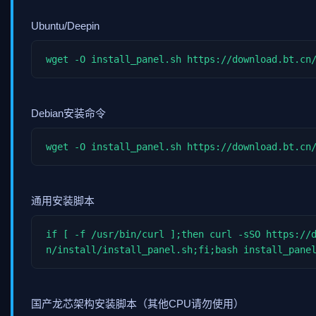
Ubuntu/Deepin
wget -O install_panel.sh https://download.bt.cn
Debian安装命令
wget -O install_panel.sh https://download.bt.cn
通用安装脚本
if [ -f /usr/bin/curl ];then curl -sSO https://
n/install/install_panel.sh;fi;bash install_pane
国产龙芯架构安装脚本（其他CPU请勿使用）