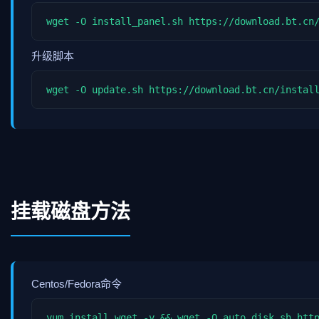
wget -O install_panel.sh https://download.bt.cn
升级脚本
wget -O update.sh https://download.bt.cn/instal
挂载磁盘方法
Centos/Fedora命令
yum install wget -y && wget -O auto_disk.sh htt