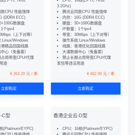
核(EPYC 7K62
CPU：16核(EPYC 7K62
3.2Ghz)
款CPU 性能强悍
腾讯云同款CPU 性能强悍
 (DDR4 ECC)
内存：16G (DDR4 ECC)
0+100G数据盘
硬盘：30+100G数据盘
1个ipv4
IP数量：1个ipv4
0Mbps（上下对等）
带宽：30Mbps（上下对等）
inux/Windows
操作系统:Linux/Windows
香港精品回国线路
线路：香港优化回国线路
据中心（免备案）
大浦数据中心（免备案）
占用带宽CPU/代理
禁止长期占用带宽CPU/代理
用途
发包等违法用途
¥ 263.20 元 / 季
¥ 462.00 元 / 季
立即购买
立即购买
-C型
香港企业云-D型
(Platinum/EYPC)
CPU：16核(Platinum/EYPC)
款CPU 性能强悍
腾讯云同款CPU 性能强悍