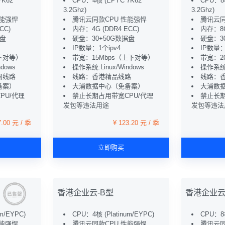
7K62
CPU：4核 (EPYC 7K62
CPU：8
3.2Ghz)
3.2Ghz)
性能强悍
腾讯云同款CPU 性能强悍
腾讯云同
CC)
内存：4G (DDR4 ECC)
内存：8G
据盘
硬盘：30+50G数据盘
硬盘：3
IP数量：1个ipv4
IP数量：
下对等）
带宽：15Mbps（上下对等）
带宽：2
dows
操作系统:Linux/Windows
操作系统:L
国线路
线路：香港精品线路
线路：
备案）
大浦数据中心（免备案）
大浦数
PU/代理
禁止长期占用带宽CPU/代理
禁止长期
发包等违法用途
发包等违法
7.00 元 / 季
¥ 123.20 元 / 季
立即购买
香港企业云-B型
香港企业云
m/EYPC)
CPU：4核 (Platinum/EYPC)
CPU：8核
性能强悍
腾讯云同款CPU 性能强悍
腾讯云同