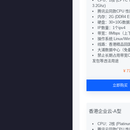
CPU：2核 (EPYC 
3.2Ghz)
腾讯云同款CPU 
内存：2G (DDR4 E
硬盘：30+10G数
IP数量：1个ipv4
带宽：8Mbps（上
操作系统:Linux/Win
线路：香港精品回
大浦数据中心（免
禁止长期占用带宽C
发包等违法用途
¥ 7
立即购买
香港企业云-A型
CPU：2核 (Platinu
腾讯云同款CPU 