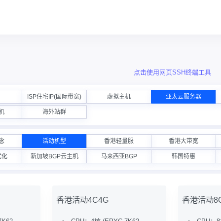
点击使用网页SSH终端工具
ISP住宅IP(国际带宽)
虚拟主机
亚太云服务器
机
海外站群
念
活动机型
香港轻量服
香港大带宽
优化
新加坡BGP云主机
马来西亚BGP
韩国特惠
香港活动4C4G
香港活动8