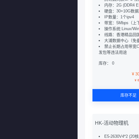
内存：2G (DDR4 E
硬盘：30+10G数
IP数量：1个ipv4
带宽：5Mbps（上
操作系统:Linux/Win
线路：香港精品回
大浦数据中心（免
禁止长期占用带宽C
发包等违法用途
库存： 0
¥ 3
¥ 
库存不足
HK-活动物理机
E5-2630V4*2 (2