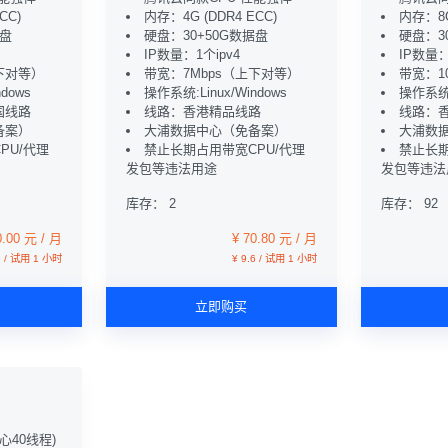
CC)
内存：4G (DDR4 ECC)
内存：8G
据盘
硬盘：30+50G数据盘
硬盘：3
IP数量：1个ipv4
IP数量：
下对等）
带宽：7Mbps（上下对等）
带宽：1
dows
操作系统:Linux/Windows
操作系统:L
国线路
线路：香港精品线路
线路：
备案）
大浦数据中心（免备案）
大浦数
PU/代理
禁止长期占用带宽CPU/代理
禁止长期
发包等违法用途
发包等违法
库存： 2
库存： 92
0.00 元 / 月
¥ 70.80 元 / 月
6 / 试用 1 小时
¥ 9.6 / 试用 1 小时
立即购买
0核心40线程)