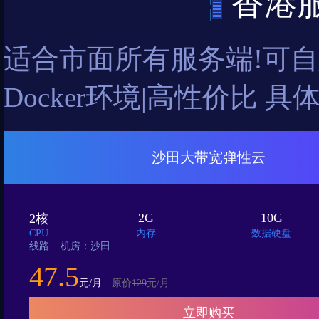
香港
适合市面所有服务端!可自定
Docker环境|高性价比
沙田大带宽弹性云
2G
10G
2核
CPU
内存
数据硬盘
线路 机房：沙田
47.5
元/月
原价
129
元/月
立即购买