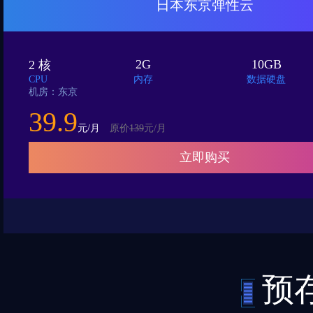
日本东京弹性云
2G
10GB
2 核
CPU
内存
数据硬盘
机房：东京
39.9
元/月
原价
139
元/月
立即购买
预