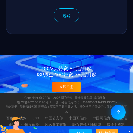
选购
100M大带宽 60元/月起
ISP原生 10G带宽 35元/月起
立即注册
Copyright © 2020 - 2026 融兴云机-香港云服务器 版权所有
赣ICP备2022005120号-2
| 统一社会信用代码：91460000MAKDHPKW5K
融兴云机-香港云服务器 提醒您：互联网不是法外之地，请勿使用机器做违法否则将会后悔莫
↑
及
百度
搜狗
360
中国公安部
中国工信部
中国网信办
中国信
通院
中国发改委
域名备案查询
融兴云机大陆机型
康维主机测
评
快伍web网址导航
网站地图