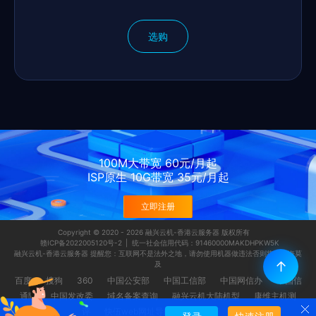
选购
100M大带宽 60元/月起
ISP原生 10G带宽 35元/月起
立即注册
Copyright © 2020 - 2026 融兴云机-香港云服务器 版权所有
赣ICP备2022005120号-2
| 统一社会信用代码：91460000MAKDHPKW5K
融兴云机-香港云服务器 提醒您：互联网不是法外之地，请勿使用机器做违法否则将会后悔莫
↑
及
百度
搜狗
360
中国公安部
中国工信部
中国网信办
中国信
通院
中国发改委
域名备案查询
融兴云机大陆机型
康维主机测
评
快伍web网址导航
网站地图